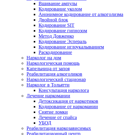
Вшивание ампулы
Кодирование уколом
Анонимное кодирование от алкоголизма
Двойной блок
Кодирование SIT
Кодирование гипнозом
Метод Довженко
Кодирование Эспераль
Кодирование иглоукалыванием
Раскодирование
Нарколог на дом
Наркологическая помощь
Капельница от запоя
Реабилитация алкоголиков
Наркологический стационар
Нарколог в Тольятти
Консультация нарколога
Лечение наркомании
Детоксикация от наркотиков
Кодирование от наркомании
Снятие ломки
Лечение от спайса
УБОД
Реабилитация наркозависимых
Реабилитационный центр