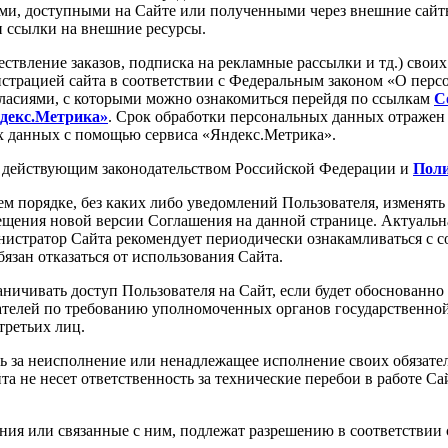
ми, доступными на Сайте или полученными через внешние сайты
 ссылки на внешние ресурсы.
ествление заказов, подписка на рекламные рассылки и тд.) сво
страцией сайта в соответствии с Федеральным законом «О перс
ласиями, с которыми можно ознакомиться перейдя по ссылкам
С
ндекс.Метрика»
. Срок обработки персональных данных отражен
х данных с помощью сервиса «Яндекс.Метрика».
я действующим законодательством Российской Федерации и
Поли
м порядке, без каких либо уведомлений Пользователя, изменять
ещения новой версии Соглашения на данной странице. Актуальна
истратор Сайта рекомендует периодически ознакамливаться с 
зан отказаться от использования Сайта.
ничивать доступ Пользователя на Сайт, если будет обоснованно 
ателей по требованию уполномоченных органов государственной
третьих лиц.
ть за неисполнение или ненадлежащее исполнение своих обязат
 не несет ответственность за технические перебои в работе Са
ния или связанные с ним, подлежат разрешению в соответствии