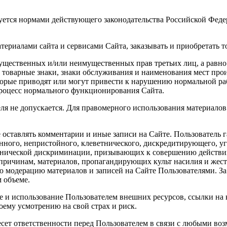
руется нормами действующего законодательства Российской Фед
атериалами сайта и сервисами Сайта, заказывать и приобретать 
имущественных и/или неимущественных прав третьих лиц, а рав
на товарные знаки, знаки обслуживания и наименования мест пр
торые приводят или могут привести к нарушению нормальной раб
роцесс нормального функционирования Сайта.
еля не допускается. Для правомерного использования материало
 оставлять комментарии и иные записи на Сайте. Пользователь 
онного, непристойного, клеветнического, дискредитирующего, у
этнической дискриминации, призывающих к совершению действи
причинам, материалов, пропагандирующих культ насилия и жест
 модерацию материалов и записей на Сайте Пользователями. За
м объеме.
е и использование Пользователем внешних ресурсов, ссылки на 
оему усмотрению на свой страх и риск.
 несет ответственности перед Пользователем в связи с любыми 